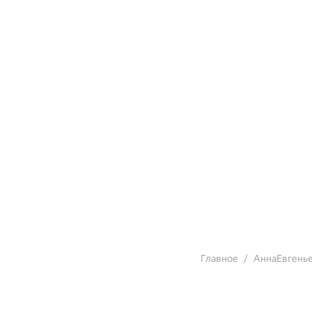
Главное
АннаЕвгень