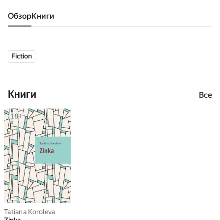
Обзор
книги
Fiction
Книги
Все
Tatiana Koroleva