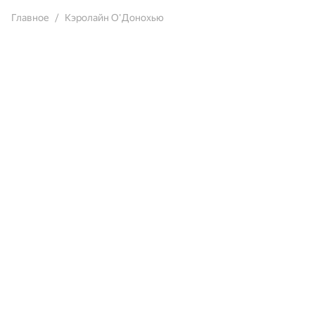
Главное
Кэролайн О'Донохью