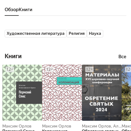
Обзор
книги
Художественная литература
Религия
Наука
Книги
Все
Максим Орлов
Максим Орлов
Максим Орлов
,
Александр Балыбердин
Мак