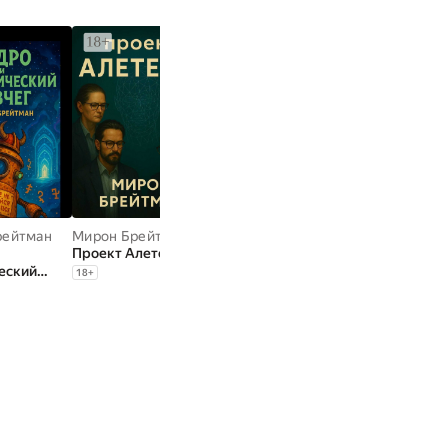
рейтман
Мирон Брейтман
Мирон Брейтман
Мирон Брейтм
Проект Алетейя
Арк — Сердце
Семь ветвей
еский
Туманного Города
18
+