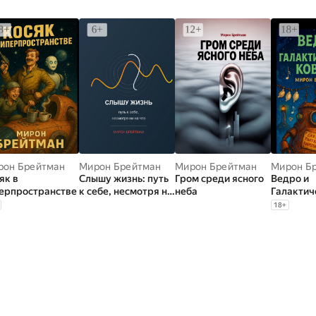
рон Брейтман
Мирон Брейтман
Мирон Брейтман
Мирон Б
як в
Слышу жизнь: путь
Гром среди ясного
Ведро и
ерпространстве
к себе, несмотря ни
неба
Галактич
на что
Ковчег
18
+