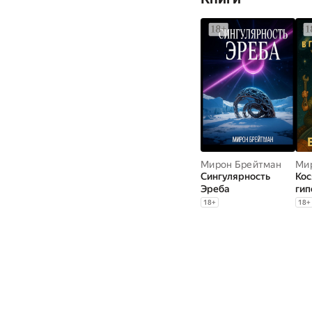
Мирон Брейтман
Ми
Сингулярность
Кос
Эреба
гип
18
+
18
+