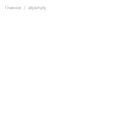
Главное
allywhyily