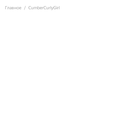
Главное
CumberCurlyGirl