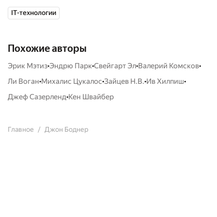
IT-технологии
Похожие авторы
•
•
•
•
Эрик Мэтиз
Эндрю Парк
Свейгарт Эл
Валерий Комсков
•
•
•
•
Ли Воган
Михалис Цукалос
Зайцев Н.В.
Ив Хилпиш
•
Джеф Сазерленд
Кен Швайбер
Главное
Джон Боднер