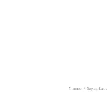
поводу говорит: «Об
Источник: Лаборатор
Главное
Эдуард Катл