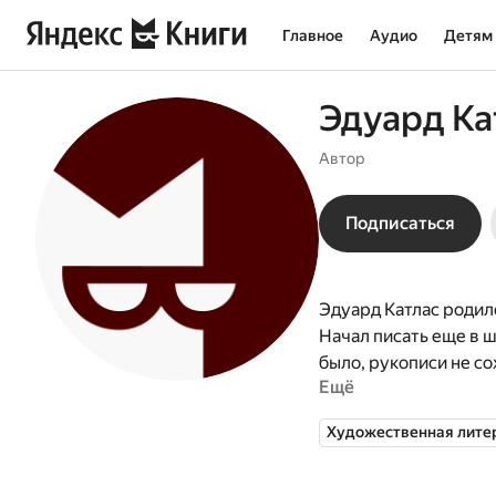
Главное
Аудио
Детям
Эдуард Ка
Автор
Подписаться
Эдуард Катлас родилс
Начал писать еще в 
было, рукописи не со
Ещё
с фэнтези-романом «
первыми публикациям
Художественная лите
выпущено четыре кни
лета», занявший при
Жизнь». К сожалению,