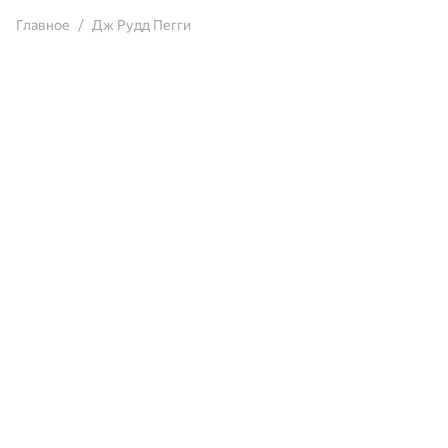
Главное
Дж Рудд Пегги