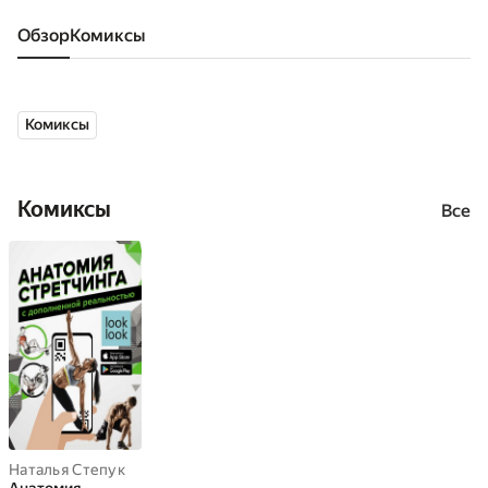
Обзор
комиксы
Комиксы
Комиксы
Все
Наталья Степук