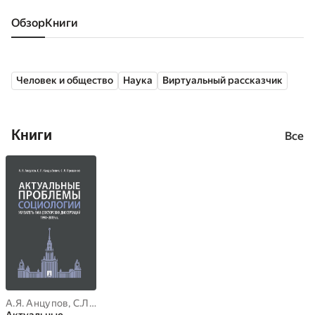
Обзор
книги
Человек и общество
Наука
Виртуальный рассказчик
Книги
Все
А.Я. Анцупов
,
С.Л. Кандыбович
,
С.Л. Прошанов