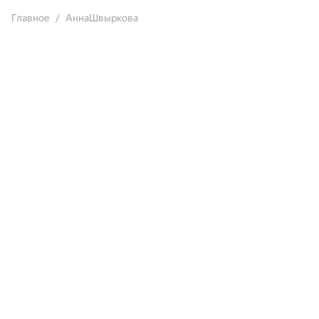
Главное
АннаШвыркова