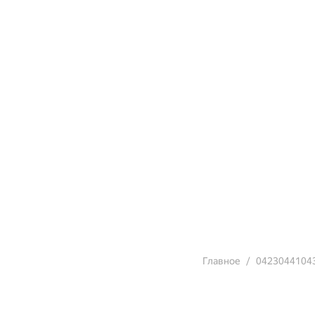
Главное
0423044104