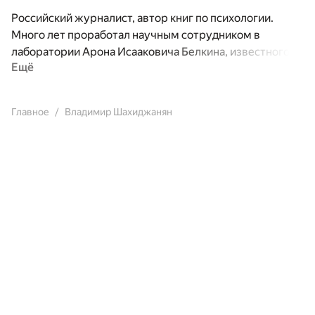
Российский журналист, автор книг по психологии.
Много лет проработал научным сотрудником в
лаборатории Арона Исааковича Белкина, известного
Ещё
российского психиатра, специалиста по изучению
транссексуальности, президента Общества
психоаналитиков РФ; занимался вопросами гомо- и
Главное
Владимир Шахиджанян
транссексуальности, участвовал в предоперационной
подготовке и психологической реабилитации лиц,
желающих переменить биологический пол. Выпускник
и преподаватель факультета журналистики МГУ, ведёт
семинары «Психология журналистского мастерства» и
«Технология журналистского мастерства». Постоянно
публикуется в ряде периодических изданий, выступал
в роли ведущего на радио, автор книги-самоучителя
"Соло на пишущей машинке" и компьютерной
программы «Соло на клавиатуре». Ведёт передачу
«Гимнастика души» на телеканале «Здоровое
телевидение», ведущий программы «Всё возможно»