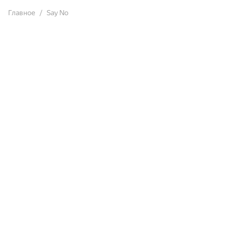
Главное
Say No