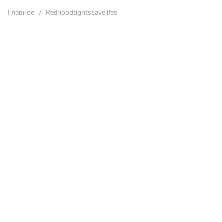
Главное
Redhoodtightssavelifes