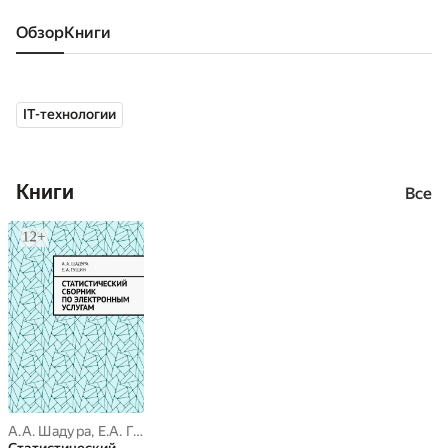
Обзор
книги
IT-технологии
Книги
Все
А.А. Шадура
,
Е.А. Гущин