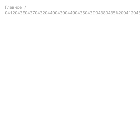
Главное
0412043E043704320440043004490435043D04380435%20041204