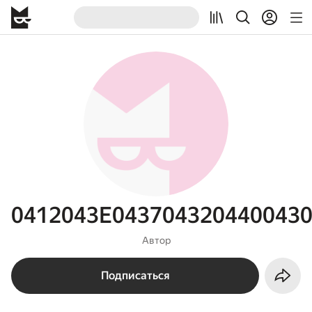
0412043E043704320440043
Автор
Подписаться