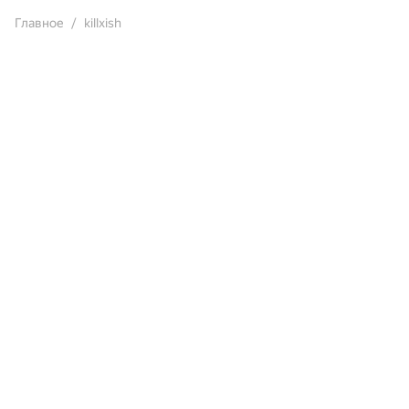
Главное
killxish