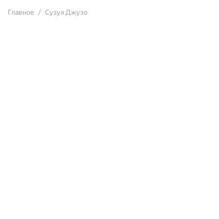
Главное
Сузуя Джузо