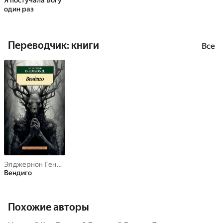
Я постучала Богу
один раз
Переводчик: книги
Все
Элджернон Генри Блэквуд
Вендиго
Похожие авторы