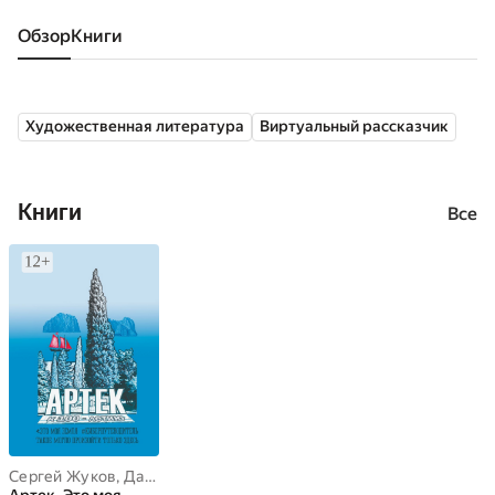
Обзор
книги
Художественная литература
Виртуальный рассказчик
Книги
Все
Сергей Жуков
,
Дарья Миронова
,
Мария Иванова
,
Юлия Смирнов