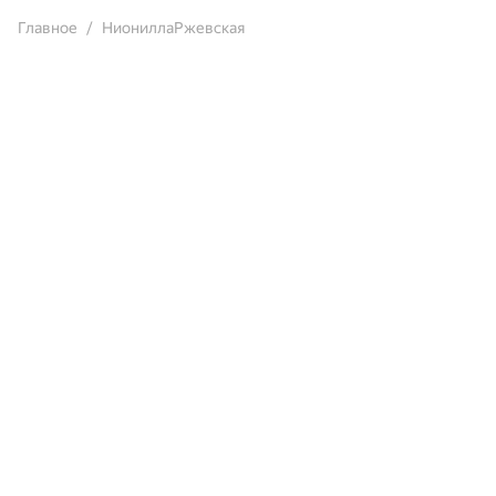
Главное
НиониллаРжевская