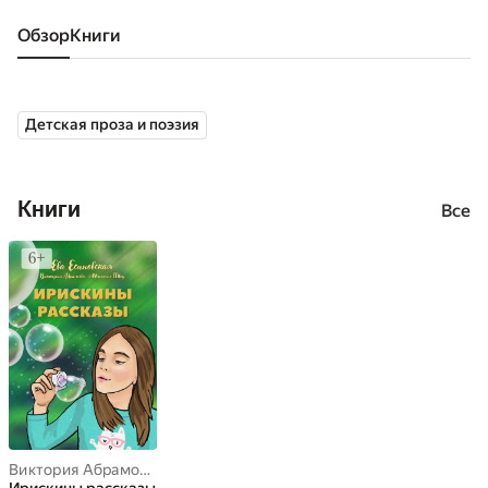
Обзор
книги
Детская проза и поэзия
Книги
Все
Виктория Абрамова
,
Ева Есиновская
,
Михаил Швед