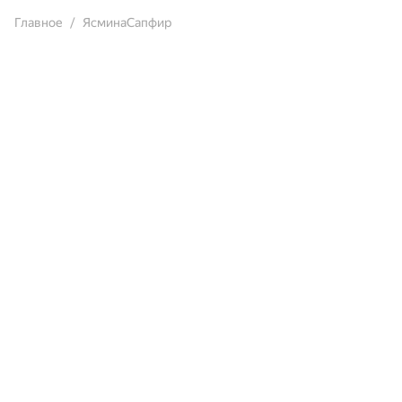
Главное
ЯсминаСапфир