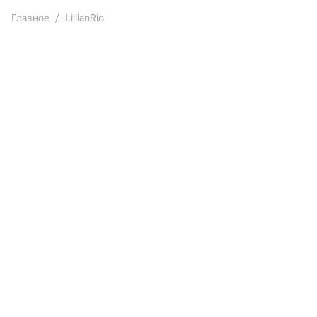
Главное
LillianRio