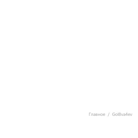
Главное
Gol8va4ev