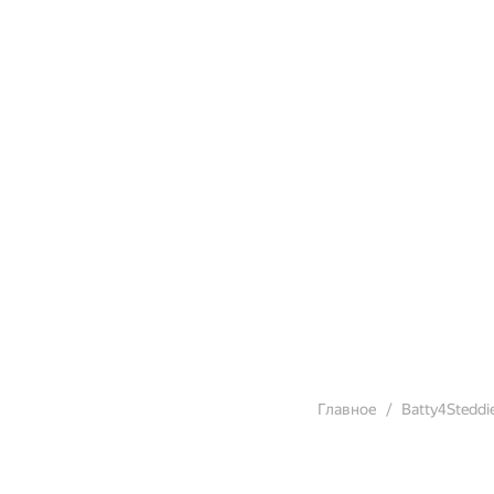
Главное
Batty4Steddi