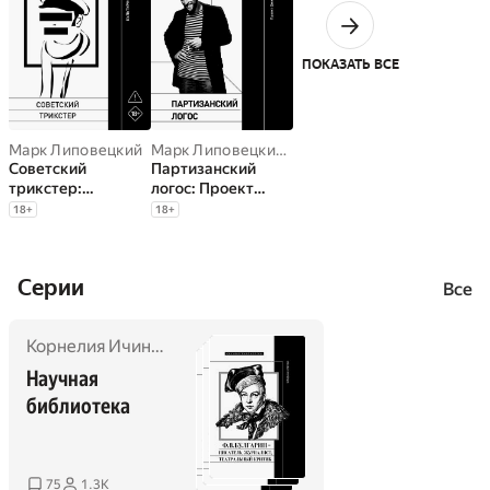
ПОКАЗАТЬ ВСЕ
Марк Липовецкий
Марк Липовецкий
,
Илья Кукулин
Советский
Партизанский
трикстер:
логос: Проект
культурное
Дмитрия
18
+
18
+
наследие цинизма
Александровича
Пригова
Cерии
Все
Корнелия Ичин
,
Вера Мильчина
,
Сергей Крих
,
Стюарт Го
Научная 
библиотека
75
1.3K