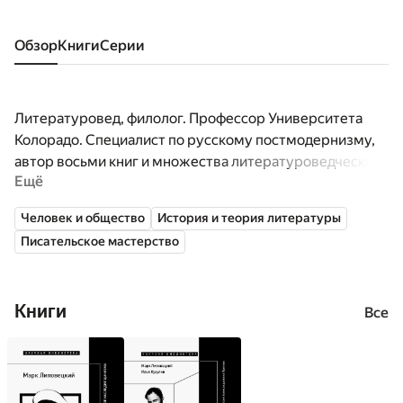
Обзор
книги
серии
Литературовед, филолог. Профессор Университета
Колорадо. Специалист по русскому постмодернизму,
автор восьми книг и множества литературоведческих
Ещё
статей в российской и зарубежной печати. В
соавторстве с Наумом Лейдерманом написал
Человек и общество
История и теория литературы
двухтомную историю послевоенной русской
Писательское мастерство
литературы.
Книги
Все