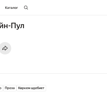
Каталог
йн-Пул
р
Проза
Көркем әдебиет