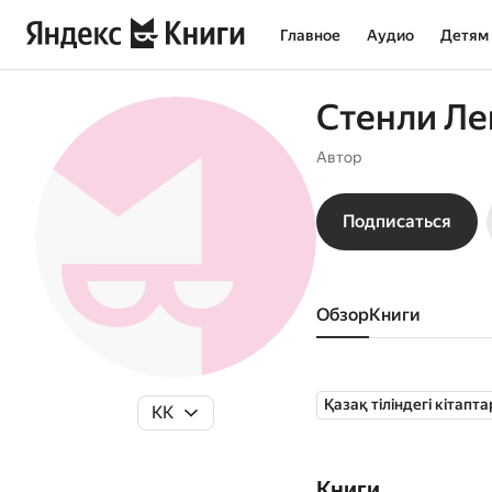
Главное
Аудио
Детям
Стенли Ле
Автор
Подписаться
Обзор
книги
Қазақ тіліндегі кітапта
KK
Книги