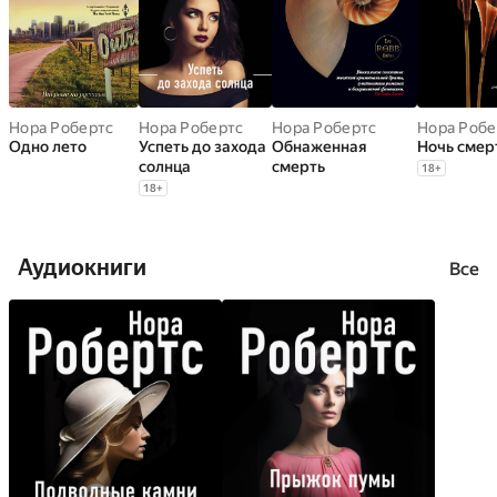
Нора Робертс
Нора Робертс
Нора Робертс
Нора Робе
Одно лето
Успеть до захода
Обнаженная
Ночь смер
солнца
смерть
18
+
18
+
Аудиокниги
Все