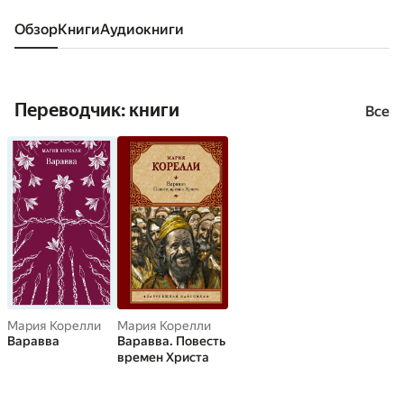
Обзор
книги
аудиокниги
Переводчик: книги
Все
Мария Корелли
Мария Корелли
Варавва
Варавва. Повесть
времен Христа