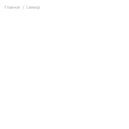
Главное
Leewqs