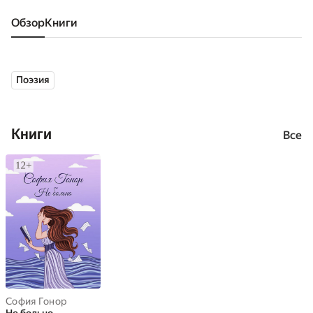
Обзор
книги
Поэзия
Книги
Все
София Гонор