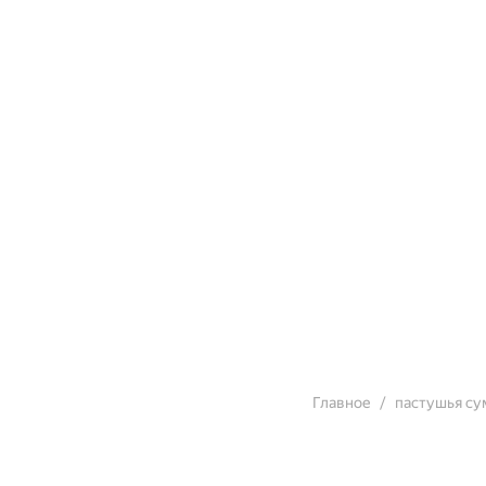
Главное
пастушья су