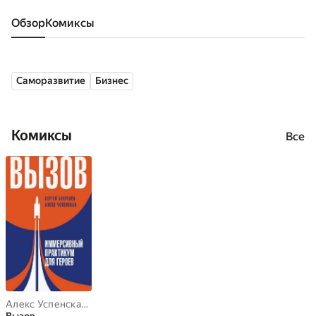
Обзор
комиксы
Саморазвитие
Бизнес
Комиксы
Все
Алекс Успенская
,
Сергей Бекренев