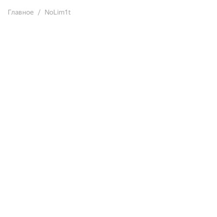
Главное
NoLim1t