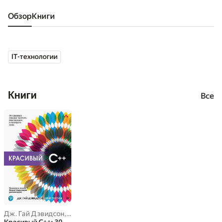
Обзор
книги
IT-технологии
Книги
Все
Дж. Гай Дэвидсон
,
Кейт Грегори