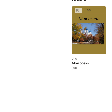
Z.V.
Моя осень
18
+