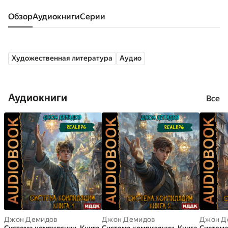
Обзор
аудиокниги
серии
Художественная литература
Аудио
Аудиокниги
Все
Джон Демидов
Джон Демидов
Джон Д