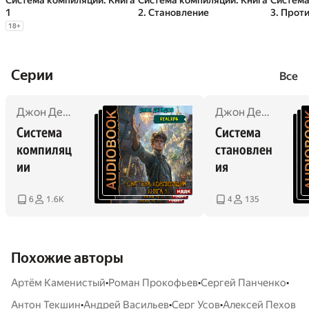
Система компиляции. Книга
Система компиляции. Книга
Система
1
2. Становление
3. Прот
18
+
Cерии
Все
Джон Демидов
Джон Демидов
Система 
Система 
компиляц
становлен
ии
ия
6
1.6K
4
135
Похожие авторы
•
•
•
Артём Каменистый
Роман Прокофьев
Сергей Панченко
•
•
•
Антон Текшин
Андрей Васильев
Серг Усов
Алексей Пехов