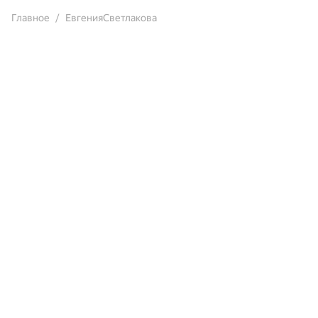
Главное
ЕвгенияСветлакова