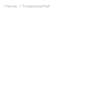
Главное
РомашковыйЧай