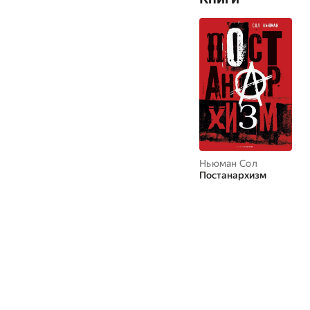
Ньюман Сол
Постанархизм