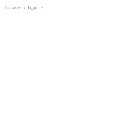
Главное
la_grace