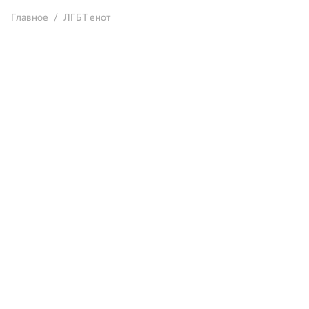
Главное
ЛГБТ енот