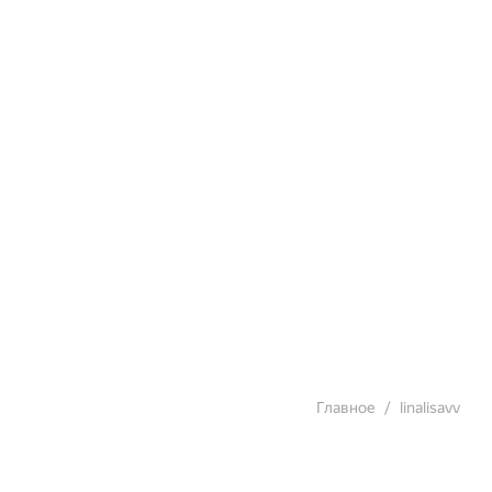
Главное
linalisavv