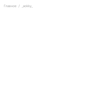
Главное
_aokky_