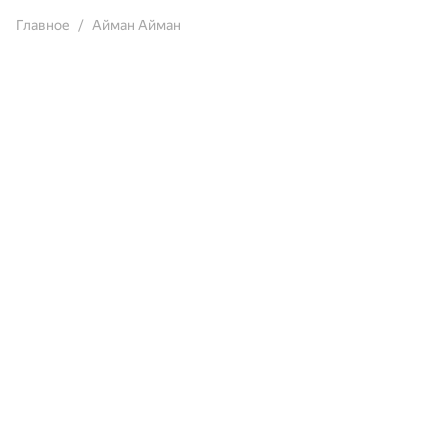
Главное
Айман Айман