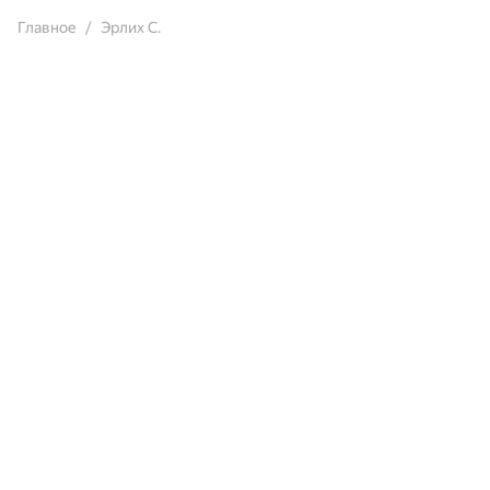
Главное
Эрлих С.